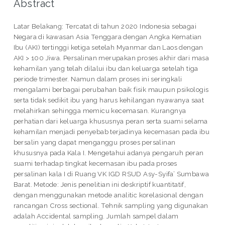
Abstract
Latar Belakang: Tercatat di tahun 2020 Indonesia sebagai
Negara di kawasan Asia Tenggara dengan Angka Kematian
Ibu (AKI) tertinggi ketiga setelah Myanmar dan Laos dengan
AKI > 100 Jiwa. Persalinan merupakan proses akhir dari masa
kehamilan yang telah dilalui ibu dan keluarga setelah tiga
periode trimester. Namun dalam proses ini seringkali
mengalami berbagai perubahan baik fisik maupun psikologis
serta tidak sedikit ibu yang harus kehilangan nyawanya saat
melahirkan sehingga memicu kecemasan. Kurangnya
perhatian dari keluarga khususnya peran serta suami selama
kehamilan menjadi penyebab terjadinya kecemasan pada ibu
bersalin yang dapat menganggu proses persalinan
khususnya pada Kala I. Mengetahui adanya pengaruh peran
suami terhadap tingkat kecemasan ibu pada proses
persalinan kala I di Ruang VK IGD RSUD Asy-Syifa’ Sumbawa
Barat. Metode: Jenis penelitian ini deskriptif kuantitatif,
dengan menggunakan metode analitic korelasional dengan
rancangan Cross sectional. Tehnik sampling yang digunakan
adalah Accidental sampling. Jumlah sampel dalam