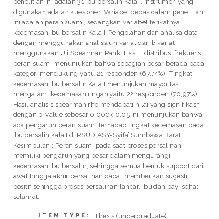
penelitian ini adalah 31 ibu bersalin Kala I. Instrumen yang
digunakan adalah kuesioner. Variabel bebas dalam penelitian
ini adalah peran suami, sedangkan variabel terikatnya
kecemasan ibu bersalin Kala I. Pengolahan dan analisa data
dengan menggunakan analisa univariat dan bivariat
menggunakan Uji Spearman Rank. Hasil : distribusi frekuensi
peran suami menunjukan bahwa sebagian besar berada pada
kategori mendukung yaitu 21 responden (67,74%). Tingkat
kecemasan ibu bersalin Kala I menunjukan mayoritas
mengalami kecemasan ringan yaitu 22 resppnden (70,97%).
Hasil analisis spearman rho mendapati nilai yang signifikasn
dengan p-value sebesar 0,000< 0,05 ini menunjukan bahwa
ada pengaruh peran suami terhadap tingkat kecemasan pada
ibu bersalin kala I di RSUD ASY-Syifa’ Sumbawa Barat.
Kesimpulan : Peran suami pada saat proses persalinan
memiliki pengaruh yang besar dalam mengurangi
kecemasan ibu bersalin, sehingga semua bentuk support dari
awal hingga akhir persalinan dapat memberikan sugesti
positif sehingga proses persalinan lancar, ibu dan bayi sehat
selamat.
Thesis (undergraduate)
ITEM TYPE: