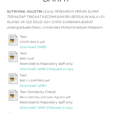
SUTRIYANI, AGUSTIN
(2024)
PENGARUH PERAN SUAMI
TERHADAP TINGKAT KECEMASAN IBU BERSALIN KALA I DI
RUANG VK IGD RSUD ASY-SYIFA’ SUMBAWA BARAT.
undergraduate thesis, Universitas Muhammadiyah Mataram.
Text
COVER-BAB III.pdf
Download (6MB)
Text
BAB IV.pdf
Restricted to Repository staff only
Download (4MB)
|
Request a copy
Text
BAB V-LAMPIRAN.pdf
Download (4MB)
Text (Similarity Check)
Revisi Semhas_Sutriyani Agustin.pdf
Restricted to Repository staff only
Download (1MB)
|
Request a copy