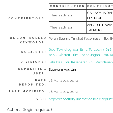
CONTRIBUTION
CONTRIBU
CAHAYA, INDA
Thesis advisor
LESTARI
CONTRIBUTORS:
ANDI, SETIAW
Thesis advisor
TAHANG
UNCONTROLLED
Peran Suami, Tingkat Kecemasan, Ibu Be
KEYWORDS:
600 Teknologi dan Ilmu Terapan > 618 G
SUBJECTS:
618.2 Obstetri, Ilmu Kandungan, Ilmu 
Fakultas Ilmu Kesehatan > S1 Kebidanan
DIVISIONS:
DEPOSITING
Sutriyani Agustin
USER:
DATE
28 Mar 2024 01:52
DEPOSITED:
28 Mar 2024 01:52
LAST MODIFIED:
http://repository.ummat.ac.id/id/eprin
URI:
Actions (login required)