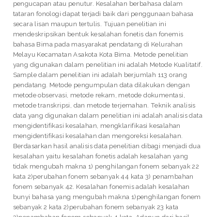
pengucapan atau penutur. Kesalahan berbahasa dalam
tataran fonologi dapat terjadi baik dari penggunaan bahasa
secara lisan maupun tertulis. Tujuan penelitian ini
mendeskripsikan bentuk kesalahan fonetis dan fonemis
bahasa Bima pada masyarakat pendatang di Kelurahan
Melayu Kecamatan Asakota Kota Bima. Metode penelitian
yang digunakan dalam penelitian ini adalah Metode Kualitatif.
Sample dalam penelitian ini adalah berjumlah 113 orang
pendatang. Metode pengumpulan data dilakukan dengan
metode observasi, metode rekam, metode dokumentasi,
metode transkripsi, dan metode terjemahan. Teknik analisis
data yang digunakan dalam penelitian ini adalah analisis data
mengidentifikasi kesalahan, mengklarifikasi kesalahan
mengidentifikasi kesalahan dan mengoreksi kesalahan.
Berdasarkan hasil analisis data penelitian dibagi menjadi dua
kesalahan yaitu kesalahan fonetis adalah kesalahan yang
tidak mengubah makna 1) penghilangan fonem sebanyak 22
kata 2)perubahan fonem sebanyak 44 kata 3) penambahan
fonem sebanyak 42. Kesalahan fonemis adalah kesalahan
bunyi bahasa yang mengubah makna 1)penghilangan fonem
sebanyak 2 kata 2)perubahan fonem sebanyak 23 kata
3)penambahan fonem sebanyak 4 kata. Adapun dari hasil