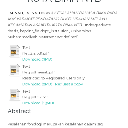
JAENAB, JAENAB
(2020)
KESALAHAN BAHASA BIMA PADA
MASYARAKAT PENDATANG DI KELURAHAN MELAYU
KECAMATAN ASAKOTA KOTA BIMA NTB.
undergraduate
thesis, ["eprint_fieldopt_institution_Universitas
Muhammadiyah Mataram" not defined].
Text
file 1.2.3. pdf.pdf
Download (3MB)
Text
file 4 pdf jaenab.pdf
Restricted to Registered users only
Download (2MB)
|
Request a copy
Text
file 5 pdf fik.pdf
Download (13MB)
Abstract
Kesalahan fonologi merupakan kesalahan dalam segi