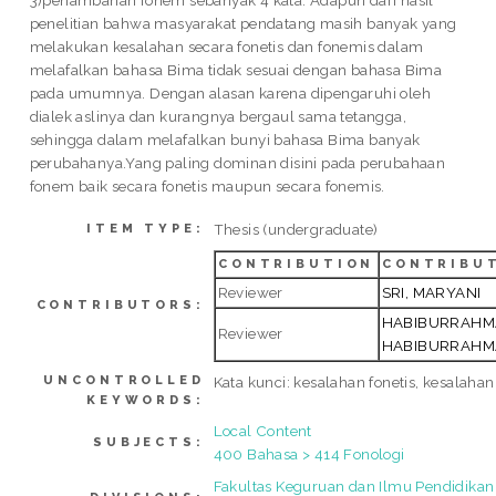
penelitian bahwa masyarakat pendatang masih banyak yang
melakukan kesalahan secara fonetis dan fonemis dalam
melafalkan bahasa Bima tidak sesuai dengan bahasa Bima
pada umumnya. Dengan alasan karena dipengaruhi oleh
dialek aslinya dan kurangnya bergaul sama tetangga,
sehingga dalam melafalkan bunyi bahasa Bima banyak
perubahanya.Yang paling dominan disini pada perubahaan
fonem baik secara fonetis maupun secara fonemis.
Thesis (undergraduate)
ITEM TYPE:
CONTRIBUTION
CONTRIBU
Reviewer
SRI, MARYANI
CONTRIBUTORS:
HABIBURRAHM
Reviewer
HABIBURRAH
UNCONTROLLED
Kata kunci: kesalahan fonetis, kesalahan
KEYWORDS:
Local Content
SUBJECTS:
400 Bahasa > 414 Fonologi
Fakultas Keguruan dan Ilmu Pendidikan