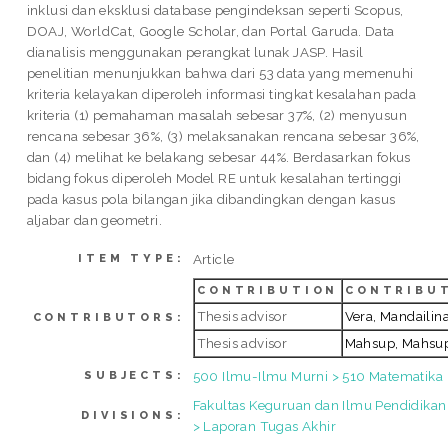
inklusi dan eksklusi database pengindeksan seperti Scopus,
DOAJ, WorldCat, Google Scholar, dan Portal Garuda. Data
dianalisis menggunakan perangkat lunak JASP. Hasil
penelitian menunjukkan bahwa dari 53 data yang memenuhi
kriteria kelayakan diperoleh informasi tingkat kesalahan pada
kriteria (1) pemahaman masalah sebesar 37%, (2) menyusun
rencana sebesar 36%, (3) melaksanakan rencana sebesar 36%,
dan (4) melihat ke belakang sebesar 44%. Berdasarkan fokus
bidang fokus diperoleh Model RE untuk kesalahan tertinggi
pada kasus pola bilangan jika dibandingkan dengan kasus
aljabar dan geometri.
Article
ITEM TYPE:
CONTRIBUTION
CONTRIBU
Thesis advisor
Vera, Mandailin
CONTRIBUTORS:
Thesis advisor
Mahsup, Mahsu
500 Ilmu-Ilmu Murni > 510 Matematika
SUBJECTS:
Fakultas Keguruan dan Ilmu Pendidikan
DIVISIONS:
> Laporan Tugas Akhir