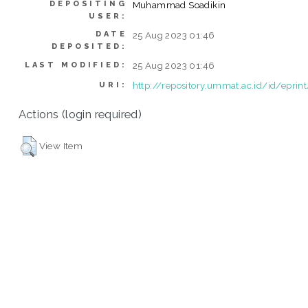
DEPOSITING
Muhammad Soadikin
USER:
DATE
25 Aug 2023 01:46
DEPOSITED:
25 Aug 2023 01:46
LAST MODIFIED:
http://repository.ummat.ac.id/id/epri
URI:
Actions (login required)
View Item