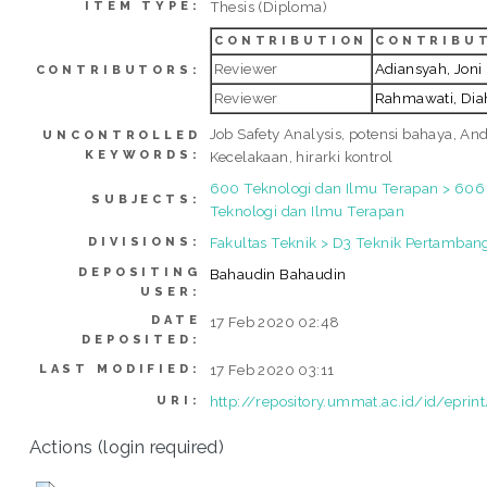
Thesis (Diploma)
ITEM TYPE:
CONTRIBUTION
CONTRIBU
Reviewer
Adiansyah, Joni
CONTRIBUTORS:
Reviewer
Rahmawati, Dia
Job Safety Analysis, potensi bahaya, A
UNCONTROLLED
KEYWORDS:
Kecelakaan, hirarki kontrol
600 Teknologi dan Ilmu Terapan > 606 
SUBJECTS:
Teknologi dan Ilmu Terapan
Fakultas Teknik > D3 Teknik Pertamban
DIVISIONS:
DEPOSITING
Bahaudin Bahaudin
USER:
DATE
17 Feb 2020 02:48
DEPOSITED:
17 Feb 2020 03:11
LAST MODIFIED:
http://repository.ummat.ac.id/id/eprin
URI:
Actions (login required)