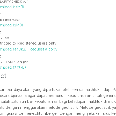
ILARITY CHECK.pdf
nload (11MB)
t
ER-BAB V.pdf
nload (2MB)
t
VI.pdf
tricted to Registered users only
nload (448kB)
|
Request a copy
t
 VII-LAMPIRAN.pdf
nload (347kB)
ct
 sumber daya alam yang diperlukan oleh semua makhluk hidup. Pe
secara bijaksana agar dapat memenuhi kebutuhan air untuk genera
salah satu sumber kebutuhan air bagi kehidupan makhluk di muka 
yaitu dengan menggunakan metode geolistrik. Metode geolistrik y
 konfigurasi wenner-schlumberger. Dengan menginjeksikan arus ke 