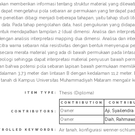
 akan memberikan informasi tentang struktur material yang dilewat
 dapat mengetahui pola sebaran air permukaan yang terdapat p
 penelitian dibagi menjadi beberapa tahapan, yaitu tahap studi lite
si data. Pada tahap pengolahan data, hasil pengukuran yang dida
tuk mendapatkan tampilan 2 (dua) dimensi. Analisa dan interpretas
dengan analisis interpretasi mapping dua dimensi. Analisa dan i
itra warna sebaran nilai resistivitas dengan bentuk menyerupai pe
as secara merata material yang ada di bawah permukaan pada lintas
eologi sehingga dapat interpretasi material penyusun bawah permu
n bahwa potensi pola sebaran lapisan bawah permukaan memiliki 
alaman 3,73 meter dan lintasan B dengan kedalaman 11,2 meter.
r tanah di Kampus Universitas Muhammadiyah Mataram mengalir ke
Thesis (Diploma)
ITEM TYPE:
CONTRIBUTION
CONTRIB
Owner
Aji, Syailendra
CONTRIBUTORS:
Owner
Diah, Rahmawa
Air tanah, konfigurasi wenner-schlu
TROLLED KEYWORDS: