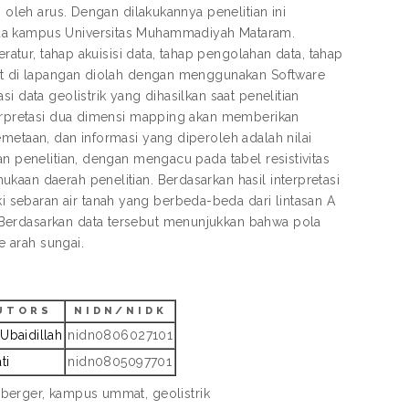
i oleh arus. Dengan dilakukannya penelitian ini
ada kampus Universitas Muhammadiyah Mataram.
ratur, tahap akuisisi data, tahap pengolahan data, tahap
pat di lapangan diolah dengan menggunakan Software
i data geolistrik yang dihasilkan saat penelitian
nterpretasi dua dimensi mapping akan memberikan
metaan, dan informasi yang diperoleh adalah nilai
an penelitian, dengan mengacu pada tabel resistivitas
kaan daerah penelitian. Berdasarkan hasil interpretasi
sebaran air tanah yang berbeda-beda dari lintasan A
 Berdasarkan data tersebut menunjukkan bahwa pola
 arah sungai.
UTORS
NIDN/NIDK
 Ubaidillah
nidn0806027101
ti
nidn0805097701
mberger, kampus ummat, geolistrik