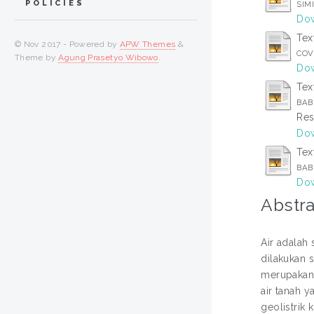
POLICIES
SIM
Dow
Tex
© Nov 2017 - Powered by
APW Themes
&
COV
Theme by
Agung Prasetyo Wibowo
.
Dow
Tex
BAB 
Res
Dow
Tex
BAB
Dow
Abstra
Air adalah
dilakukan 
merupakan 
air tanah 
geolistrik