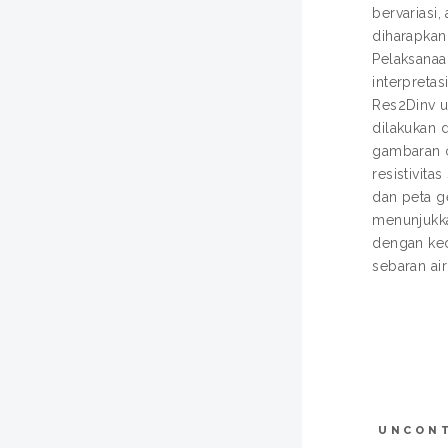
bervariasi,
diharapkan
Pelaksanaan
interpreta
Res2Dinv un
dilakukan 
gambaran c
resistivit
dan peta g
menunjukka
dengan ked
sebaran ai
UNCON