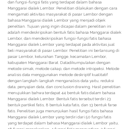
dan fungsi-fungsi fatis yang terdapat dalam bahasa
Manggarai dialek Lembor. Penelitian dilakukan dengan cara
mengamati aktivitas masyarakat di pasar Lembor dengan
bahasa Manggarai dialek Lembor yang menjadi objek
peneltian. Tujuan yang ingin dicapai dalam penelitian ini
adalah mendeskripsikan bentuk fatis bahasa Manggarai dialek
Lembor, dan mendeskripsikan fungsi-fungsi fatis bahasa
Manggarai dialek Lembor yang terdapat pada aktivitas jual
beli masyarakat di pasar Lembor. Penelitian ini berlansung di
pasar Lembor, kelurahan Tangge, kecamatan Lembor,
kabupaten Manggarai Barat. Datadikumpulakan dengan
metode simak, metode cakap, dan metode intropeksi. Metode
analisis data menggunakan metode deskriptif kualitatif
dengan langkah-langkah menganalisis data yaitu, reduksi
data, penyajian data, dan conclusion drawing. Hasil penelitian
menujukkan bahwa terdapat 44 bentuk fatis dalam bahasa
Manggarai dialek Lembor. Bentuk fatis tersebut terdiri 23
bentuk partikel fatis, 8 bentuk kata fatis, dan 13 bentuk farse
fatis. Penelitian juga menunjukan hasil fungsi fatis bahasa
Manggarai dialek Lembor yang terdiri dari 50 fungsi fatis
yang terdapat dalam bahasa Manggarai dialek Lembor yaitu,
18 fungsi menekankan, 4 fungsi fatis menguatkan, 3 fungsi