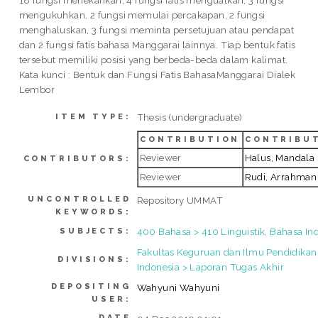
mengukuhkan, 2 fungsi memulai percakapan, 2 fungsi
menghaluskan, 3 fungsi meminta persetujuan atau pendapat
dan 2 fungsi fatis bahasa Manggarai lainnya. Tiap bentuk fatis
tersebut memiliki posisi yang berbeda-beda dalam kalimat.
Kata kunci : Bentuk dan Fungsi Fatis BahasaManggarai Dialek
Lembor
Thesis (undergraduate)
ITEM TYPE:
CONTRIBUTION
CONTRIBU
Reviewer
Halus, Mandala
CONTRIBUTORS:
Reviewer
Rudi, Arrahman
UNCONTROLLED
Repository UMMAT
KEYWORDS:
400 Bahasa > 410 Linguistik, Bahasa In
SUBJECTS:
Fakultas Keguruan dan Ilmu Pendidikan
DIVISIONS:
Indonesia > Laporan Tugas Akhir
DEPOSITING
Wahyuni Wahyuni
USER:
DATE